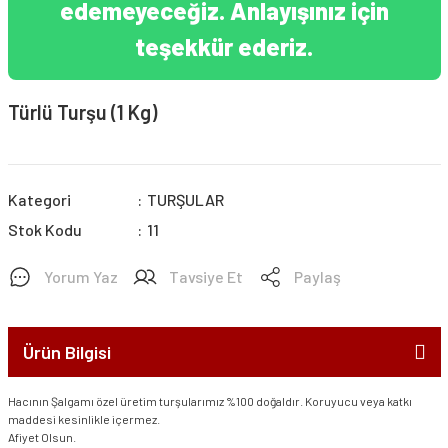
edemeyeceğiz. Anlayışınız için
teşekkür ederiz.
Türlü Turşu (1 Kg)
Kategori
TURŞULAR
Stok Kodu
11
Yorum Yaz
Tavsiye Et
Paylaş
Ürün Bilgisi
Hacının Şalgamı özel üretim turşularımız %100 doğaldır. Koruyucu veya katkı
maddesi kesinlikle içermez.
Afiyet Olsun.